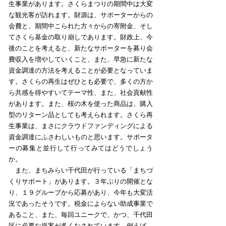
生事業があります。さくらまつりの期間中は大変
な観光客が訪れます。財源は、サポーターからの
会費と、期間中こられた方々からの寄附金、そし
てさくら基金の取り崩しであります。財政上、今
後のことを考えると、新たなサポーターを募り会
費収入を増やしていくこと、また、早急に新たな
資金調達の方法を考えることが必要となっていま
す。さくらの再生はぜひとも必要で、多くの方か
ら共感を得やすいてテーマ性、また、社会貢献性
があります。また、桜の木を使った商品は、購入
型のリターン品としても考えられます。さくら再
生事業は、まさにクラウドファンディングによる
資金調達にふさわしいものと思います。サポータ
ーの募集と並行して行ってみてはどうでしょう
か。
また、まちみらい千代田が行っている「まちづ
くりサポート」があります。３年ぶりの開催とな
り、１９グループから応募があり、今年も大変活
況であったそうです。税金によらない助成事業で
あること、また、毎回ユニークで、かつ、千代田
区に必要な提案が多くなされています。例えば、