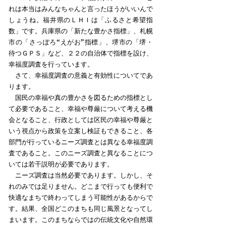
れは本当はみんなちゃんと言ったほうがいいんで
しょうね。福井県のＬＨＩは「ふるさと希望指
数」です。兵庫県の「新たな豊かさ指標」、札幌
市の「さっぽろ“えがお”指標」、堺市の「堺・
待つＧＰＳ」など、２２の自治体で指標を設け、
幸福度調査を行っています。
さて、幸福度調査の意義と有効性についてであ
ります。
国民の幸福や真の豊かさを図るための指標とし
て必要であること、幸福や尊厳について考える機
会となること、行政としては区民の幸福や尊厳と
いう視点から政策を立案し検証もできること、各
部門が行っているニーズ調査とは異なる幸福度調
査であること。このニーズ調査と異なることにつ
いては若干説明が必要であります。
ニーズ調査は当然必要であります。しかし、そ
れのみでは足りません。どこまで行っても便利で
快適なまちで終わってしまう可能性があるからで
す。結果、全国どこのまちも同じ風景となってし
まいます。このまちならではの伝統文化や自然環