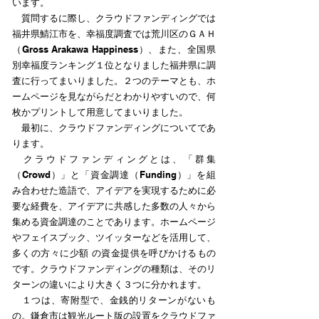
います。
質問するに際し、クラウドファンディングでは
福井県鯖江市を、幸福度調査では荒川区のＧＡＨ
（Gross Arakawa Happiness）、また、全国県
別幸福度ランキング１位となりました福井県に調
査に行ってまいりました。２つのテーマとも、ホ
ームページを見ながらだとわかりやすいので、何
枚かプリントして用意してまいりました。
最初に、クラウドファンディングについてであ
ります。
クラウドファンディングとは、「群集
（Crowd）」と「資金調達（Funding）」を組
み合わせた造語で、アイデアを実現するために必
要な経費を、アイデアに共感した多数の人々から
集める資金調達のことであります。ホームページ
やフェイスブック、ツイッターなどを活用して、
多くの方々に少額 の資金提供を呼びかけるもの
です。クラウドファンディングの種類は、そのリ
ターンの違いにより大きく３つに分かれます。
１つは、寄附型で、金銭的リターンがないも
の。鎌倉市は観光ルート版の設置をクラウドファ