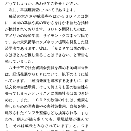
どうでしょうか。あわせてご答弁ください。
次に、幸福度調査についてであります。
経済の大きさや成長率をはかるＧＤＰとは別
に、国民の幸福や真の豊かさをはかる新たな指標
が検討されております。ＧＤＰを開発したのは、
アメリカの経済学者、サイモン・クズネッツ氏で
す。あの景気循環のクズネッツ循環を発見した経
済学者であります。彼は、「ＧＤＰでは国の豊か
さはほとんど推し量ることはできない」と警告を
発していました。
八王子市で社会審議会委員を務める岡崎里香氏
は、経済発展やＧＤＰについて、以下のように述
べています。「経済発展を追求するあまりに、伝
統文化や自然環境、そして何よりも国の独自性を
失ってしまったということに国際社会は気づき始
めた」、また、「ＧＤＰの数値の中には、健康を
害したための医療費や公害対策費用、自然を壊し
建設されたインフラ整備なども換算される。すな
わち、病人が幾ら多くても、環境破壊が進んで
も、それは成長とみなされています」と。つま