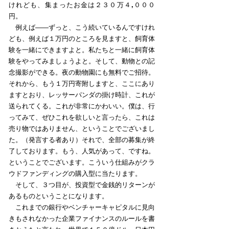
けれども、集まったお金は２３０万４,０００
円。
例えば――ずっと、こう続いているんですけれ
ども、例えば１万円のところを見ますと、飼育体
験を一緒にできますよと。私たちと一緒に飼育体
験をやってみましょうよと。そして、動物との記
念撮影ができる。夜の動物園にも無料でご招待。
それから、もう１万円寄附しますと、ここにあり
ますとおり、レッサーパンダの掛け時計、これが
送られてくる。これが非常にかわいい。僕は、行
ってみて、ぜひこれを欲しいと言ったら、これは
売り物ではありません、ということでございまし
た。（発言する者あり）それで、全部の募集が終
了しております。もう、人気があって、ですね。
ということでございます。こういう仕組みがクラ
ウドファンディングの購入型に当たります。
そして、３つ目が、投資型で金銭的リターンが
あるものということになります。
これまでの銀行やベンチャーキャピタルに見向
きもされなかった企業ファイナンスのルールを書