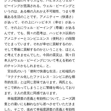
クソン社会のイギリスなら、ハピネスとウェル・
ビーイングが意識される。ウェル・ビーイングと
いうのは、ある種の入れかえ不可能性、つまり尊
厳ある生活のことです。アメニティー（快適さ）
があって、その上にハッピネス（幸せ）があっ
て、その上にウェル・ビーイング（尊厳）がある
んです。でも、我々の思考は、ハッピネス以前の
アメニティーとコンビニエンス（便利さ）の段階
でとまっています。それが幸せに貢献するのか、
そして尊厳に貢献するのかということを、ほとん
ど考えてきませんでした。今回の震災は、我々日
本人がウェル・ビーイングについて考える初めて
のチャンスかもしれません」と。
宮台氏のいう「便利で快適な生活」と松端氏の
「マクドナル化したファミレス・コンビニ的な都
市的生活」とは同じ意味であります。両氏とも、
そこで終わってしまうことに警鐘を鳴らしており
ます。２人の意見に同感であります。
幸福度調査の意義と有効性について、ニーズ調
査との違いにも触れながら述べさせていただきま
した。そこで、改めて幸福度調査の意義と有効性