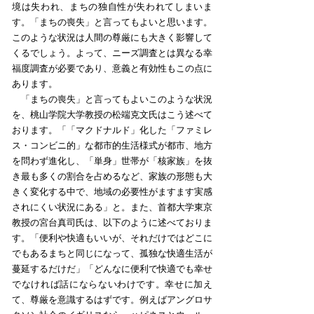
境は失われ、まちの独自性が失われてしまいま
す。「まちの喪失」と言ってもよいと思います。
このような状況は人間の尊厳にも大きく影響して
くるでしょう。よって、ニーズ調査とは異なる幸
福度調査が必要であり、意義と有効性もこの点に
あります。
「まちの喪失」と言ってもよいこのような状況
を、桃山学院大学教授の松端克文氏はこう述べて
おります。「「マクドナルド」化した「ファミレ
ス・コンビニ的」な都市的生活様式が都市、地方
を問わず進化し、「単身」世帯が「核家族」を抜
き最も多くの割合を占めるなど、家族の形態も大
きく変化する中で、地域の必要性がますます実感
されにくい状況にある」と。また、首都大学東京
教授の宮台真司氏は、以下のように述べておりま
す。「便利や快適もいいが、それだけではどこに
でもあるまちと同じになって、孤独な快適生活が
蔓延するだけだ」「どんなに便利で快適でも幸せ
でなければ話にならないわけです。幸せに加え
て、尊厳を意識するはずです。例えばアングロサ