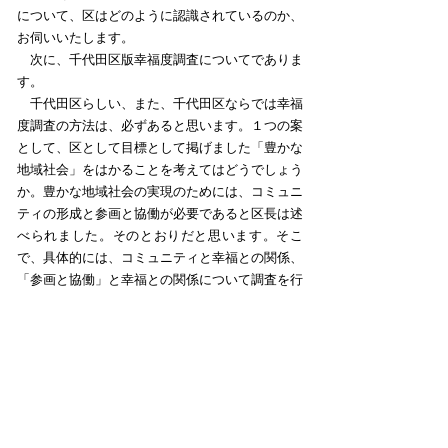
について、区はどのように認識されているのか、
お伺いいたします。
次に、千代田区版幸福度調査についてでありま
す。
千代田区らしい、また、千代田区ならでは幸福
度調査の方法は、必ずあると思います。１つの案
として、区として目標として掲げました「豊かな
地域社会」をはかることを考えてはどうでしょう
か。豊かな地域社会の実現のためには、コミュニ
ティの形成と参画と協働が必要であると区長は述
べられました。そのとおりだと思います。そこ
で、具体的には、コミュニティと幸福との関係、
「参画と協働」と幸福との関係について調査を行
います。コミュニティと幸福の関係については荒
川区が起こっていますので、参考となります。
これはちょっと小さくて見えづらいかもしれな
いんですけど、この下のグラフであります。横軸
にコミュニティの強弱です。こちらに行くほどコ
ミュニティが強い。人と人との関係か強い。縦軸
に幸福度をとっております。荒川区の場合は、こ