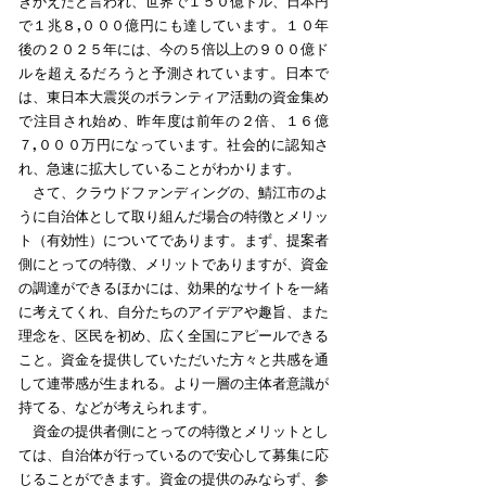
きかえたと言われ、世界で１５０億ドル、日本円
で１兆８,０００億円にも達しています。１０年
後の２０２５年には、今の５倍以上の９００億ド
ルを超えるだろうと予測されています。日本で
は、東日本大震災のボランティア活動の資金集め
で注目され始め、昨年度は前年の２倍、１６億
７,０００万円になっています。社会的に認知さ
れ、急速に拡大していることがわかります。
さて、クラウドファンディングの、鯖江市のよ
うに自治体として取り組んだ場合の特徴とメリッ
ト（有効性）についてであります。まず、提案者
側にとっての特徴、メリットでありますが、資金
の調達ができるほかには、効果的なサイトを一緒
に考えてくれ、自分たちのアイデアや趣旨、また
理念を、区民を初め、広く全国にアピールできる
こと。資金を提供していただいた方々と共感を通
して連帯感が生まれる。より一層の主体者意識が
持てる、などが考えられます。
資金の提供者側にとっての特徴とメリットとし
ては、自治体が行っているので安心して募集に応
じることができます。資金の提供のみならず、参