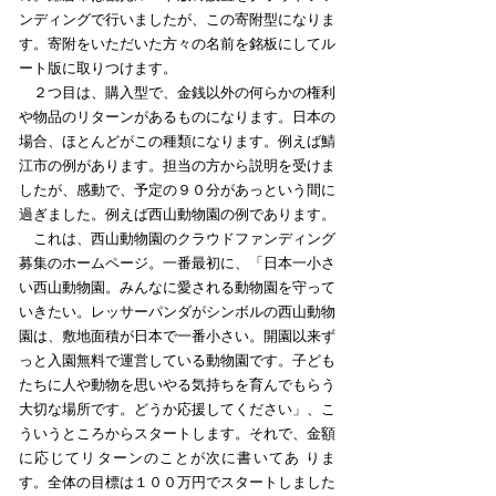
ンディングで行いましたが、この寄附型になりま
す。寄附をいただいた方々の名前を銘板にしてル
ート版に取りつけます。
２つ目は、購入型で、金銭以外の何らかの権利
や物品のリターンがあるものになります。日本の
場合、ほとんどがこの種類になります。例えば鯖
江市の例があります。担当の方から説明を受けま
したが、感動で、予定の９０分があっという間に
過ぎました。例えば西山動物園の例であります。
これは、西山動物園のクラウドファンディング
募集のホームページ。一番最初に、「日本一小さ
い西山動物園。みんなに愛される動物園を守って
いきたい。レッサーパンダがシンボルの西山動物
園は、敷地面積が日本で一番小さい。開園以来ず
っと入園無料で運営している動物園です。子ども
たちに人や動物を思いやる気持ちを育んでもらう
大切な場所です。どうか応援してください」、こ
ういうところからスタートします。それで、金額
に応じてリターンのことが次に書いてあ りま
す。全体の目標は１００万円でスタートしました