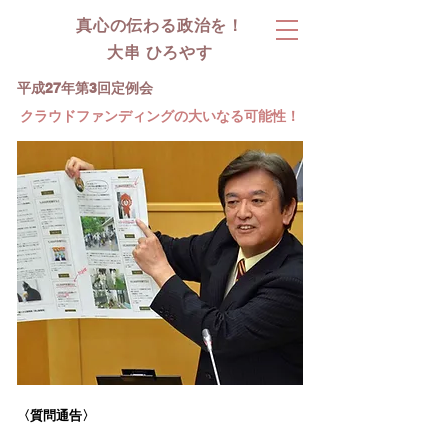
真心の伝わる政治を！
大串 ひろやす
平成27年第3回定例会
クラウドファンディングの大いなる可能性！
〈質問通告〉