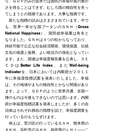
り、ＧＤＰのみの追求では国民の幸福や真の豊か
さを得ることはできず、むしろ国の独自性を失っ
てしまうとの指摘であります。大事な指摘です。
新たな指標の試みはさまざま出ています。中で
も、世界一幸せな国ブータンのＧＮＨ（Gross
National Happiness）、国民総幸福量は有名と
なりました。ＧＮＨは４つの柱からなっており、
持続可能で公正な社会経済開発、環境保護、伝統
文化の保護と振興、よい統治力の強化となってい
ます。また、国連は幸福度報告書を公表し、ＯＥ
ＣＤはBetter Life Index、またWell-being
Indicatorを、日本においては内閣府が２０１１
年に幸福度指標試案を発表いたしました。幸福
は、その地域やまちの独自性とかなり関係があり
ます。よって、ＧＤＰのように世界共通、全国一
律のものは今後もできないのでは思います。内閣
府が幸福度指標試案を発表しましたが、多くの自
治体はそれぞれ独自の指標を設け、幸福度調査を
行っているのもうなずけます。
例えば、荒川区の行っているＧＡＨ、熊本県の
ＡＫＨ、浜松市のＧＨＨ、福井県のＬＨＩ――こ