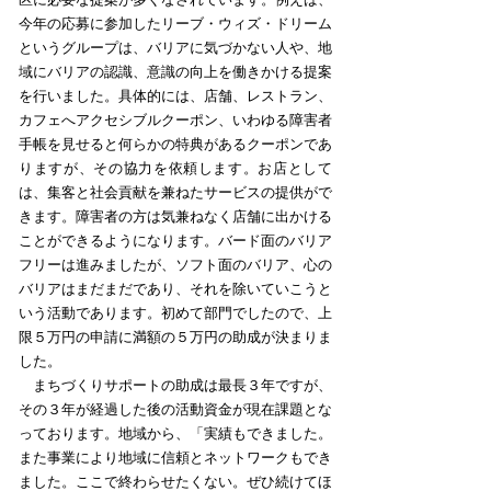
今年の応募に参加したリーブ・ウィズ・ドリーム
というグループは、バリアに気づかない人や、地
域にバリアの認識、意識の向上を働きかける提案
を行いました。具体的には、店舗、レストラン、
カフェへアクセシブルクーポン、いわゆる障害者
手帳を見せると何らかの特典があるクーポンであ
りますが、その協力を依頼します。お店として
は、集客と社会貢献を兼ねたサービスの提供がで
きます。障害者の方は気兼ねなく店舗に出かける
ことができるようになります。バード面のバリア
フリーは進みましたが、ソフト面のバリア、心の
バリアはまだまだであり、それを除いていこうと
いう活動であります。初めて部門でしたので、上
限５万円の申請に満額の５万円の助成が決まりま
した。
まちづくりサポートの助成は最長３年ですが、
その３年が経過した後の活動資金が現在課題とな
っております。地域から、「実績もできました。
また事業により地域に信頼とネットワークもでき
ました。ここで終わらせたくない。ぜひ続けてほ