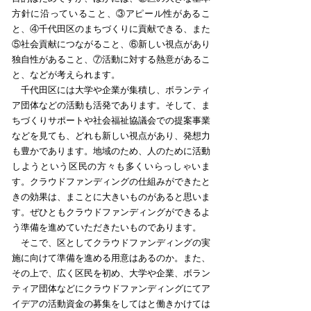
方針に沿っていること、③アピール性があるこ
と、④千代田区のまちづくりに貢献できる、また
⑤社会貢献につながること、⑥新しい視点があり
独自性があること、⑦活動に対する熱意があるこ
と、などが考えられます。
千代田区には大学や企業が集積し、ボランティ
ア団体などの活動も活発であります。そして、ま
ちづくりサポートや社会福祉協議会での提案事業
などを見ても、どれも新しい視点があり、発想力
も豊かであります。地域のため、人のために活動
しようという区民の方々も多くいらっしゃいま
す。クラウドファンディングの仕組みができたと
きの効果は、まことに大きいものがあると思いま
す。ぜひともクラウドファンディングができるよ
う準備を進めていただきたいものであります。
そこで、区としてクラウドファンディングの実
施に向けて準備を進める用意はあるのか。また、
その上で、広く区民を初め、大学や企業、ボラン
ティア団体などにクラウドファンディングにてア
イデアの活動資金の募集をしてはと働きかけては