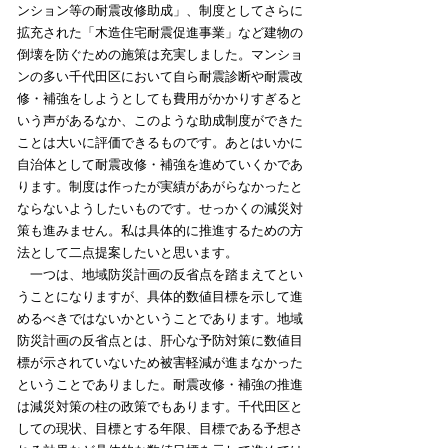
ンション等の耐震改修助成」、制度としてさらに
拡充された「木造住宅耐震促進事業」など建物の
倒壊を防ぐための施策は充実しました。マンショ
ンの多い千代田区において自ら耐震診断や耐震改
修・補強をしようとしても費用がかかりすぎると
いう声があるなか、このような助成制度ができた
ことは大いに評価できるものです。あとはいかに
自治体として耐震改修・補強を進めていくかであ
ります。制度は作ったが実績があがらなかったと
ならないようしたいものです。せっかくの減災対
策も進みません。私は具体的に推進するための方
法として二点提案したいと思います。
一つは、地域防災計画の反省点を踏まえてとい
うことになりますが、具体的数値目標を示して進
めるべきではないかということであります。地域
防災計画の反省点とは、肝心な予防対策に数値目
標が示されていないため被害軽減が進まなかった
ということでありました。耐震改修・補強の推進
は減災対策の柱の政策でもあります。千代田区と
しての現状、目標とする年限、目標である予想さ