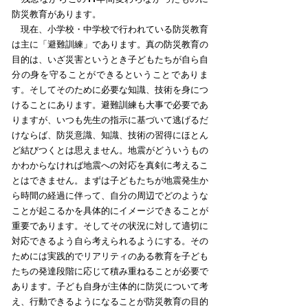
防災教育があります。
現在、小学校・中学校で行われている防災教育
は主に「避難訓練」であります。真の防災教育の
目的は、いざ災害というとき子どもたちが自ら自
分の身を守ることができるということでありま
す。そしてそのために必要な知識、技術を身につ
けることにあります。避難訓練も大事で必要であ
りますが、いつも先生の指示に基づいて逃げるだ
けならば、防災意識、知識、技術の習得にほとん
ど結びつくとは思えません。地震がどういうもの
かわからなければ地震への対応を真剣に考えるこ
とはできません。まずは子どもたちが地震発生か
ら時間の経過に伴って、自分の周辺でどのような
ことが起こるかを具体的にイメージできることが
重要であります。そしてその状況に対して適切に
対応できるよう自ら考えられるようにする。その
ためには実践的でリアリティのある教育を子ども
たちの発達段階に応じて積み重ねることが必要で
あります。子ども自身が主体的に防災について考
え、行動できるようになることが防災教育の目的