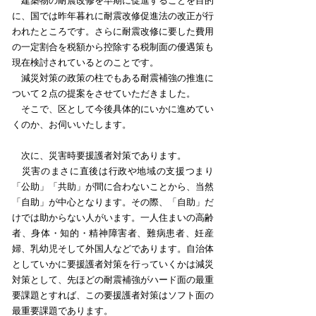
建築物の耐震改修を早期に促進することを目的
に、国では昨年暮れに耐震改修促進法の改正が行
われたところです。さらに耐震改修に要した費用
の一定割合を税額から控除する税制面の優遇策も
現在検討されているとのことです。
減災対策の政策の柱でもある耐震補強の推進に
ついて２点の提案をさせていただきました。
そこで、区として今後具体的にいかに進めてい
くのか、お伺いいたします。
次に、災害時要援護者対策であります。
災害のまさに直後は行政や地域の支援つまり
「公助」「共助」が間に合わないことから、当然
「自助」が中心となります。その際、「自助」だ
けでは助からない人がいます。一人住まいの高齢
者、身体・知的・精神障害者、難病患者、妊産
婦、乳幼児そして外国人などであります。自治体
としていかに要援護者対策を行っていくかは減災
対策として、先ほどの耐震補強がハード面の最重
要課題とすれば、この要援護者対策はソフト面の
最重要課題であります。