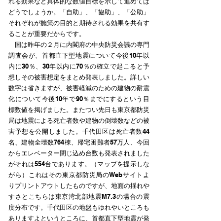
れる効果など具体的な数値目標を示して進めては
どうでしょうか。「自助」、「協助」、「公助」
それぞれが施策の目的と期待される効果を共有す
ることが重要だからです。
国は昨年の２月に内閣府の中央防災会議の専門
調査会が、首都直下型地震について今後10年以
内に30％、30年以内に70％の確立で起こると予
想しその被害想定をまとめ発表しました。詳しい
数字は省きますが、被害軽減のための建物の耐震
化について今後10年で90％までにするという目
標数値を掲げました。またつい先日も東京都防災
局は地震による死亡者数や建物の倒壊数などの被
害予想を公開しました。千代田区は死亡者数44
名、建物全壊数764棟、帰宅困難者57万人、今回
からエレベーター閉じ込め台数も発表されました
がそれは554台であります。（マップを提示しな
がら）これはその東京都防災局のWebサイトよ
りプリントアウトしたものですが、地面の揺れや
すさとこちらは東京湾北部地震M7.3の場合の震
度分布です。千代田区の地盤もゆれやいところも
ありますよというところに、首都直下型地震が発