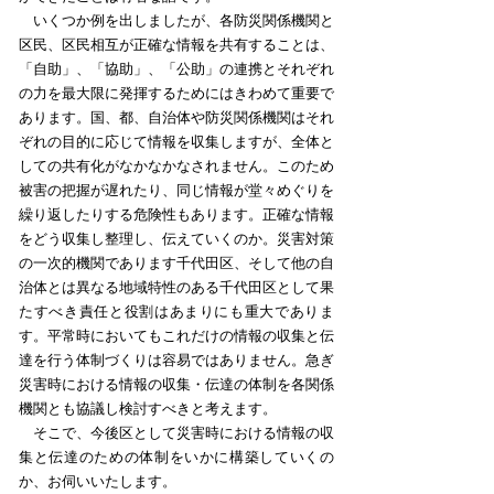
いくつか例を出しましたが、各防災関係機関と
区民、区民相互が正確な情報を共有することは、
「自助」、「協助」、「公助」の連携とそれぞれ
の力を最大限に発揮するためにはきわめて重要で
あります。国、都、自治体や防災関係機関はそれ
ぞれの目的に応じて情報を収集しますが、全体と
しての共有化がなかなかなされません。このため
被害の把握が遅れたり、同じ情報が堂々めぐりを
繰り返したりする危険性もあります。正確な情報
をどう収集し整理し、伝えていくのか。災害対策
の一次的機関であります千代田区、そして他の自
治体とは異なる地域特性のある千代田区として果
たすべき責任と役割はあまりにも重大でありま
す。平常時においてもこれだけの情報の収集と伝
達を行う体制づくりは容易ではありません。急ぎ
災害時における情報の収集・伝達の体制を各関係
機関とも協議し検討すべきと考えます。
そこで、今後区として災害時における情報の収
集と伝達のための体制をいかに構築していくの
か、お伺いいたします。