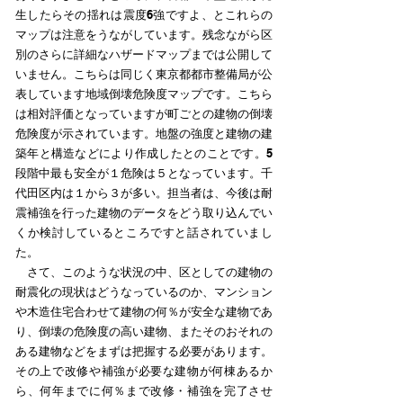
生したらその揺れは震度6強ですよ、とこれらの
マップは注意をうながしています。残念ながら区
別のさらに詳細なハザードマップまでは公開して
いません。こちらは同じく東京都都市整備局が公
表しています地域倒壊危険度マップです。こちら
は相対評価となっていますが町ごとの建物の倒壊
危険度が示されています。地盤の強度と建物の建
築年と構造などにより作成したとのことです。5
段階中最も安全が１危険は５となっています。千
代田区内は１から３が多い。担当者は、今後は耐
震補強を行った建物のデータをどう取り込んでい
くか検討しているところですと話されていまし
た。
さて、このような状況の中、区としての建物の
耐震化の現状はどうなっているのか、マンション
や木造住宅合わせて建物の何％が安全な建物であ
り、倒壊の危険度の高い建物、またそのおそれの
ある建物などをまずは把握する必要があります。
その上で改修や補強が必要な建物が何棟あるか
ら、何年までに何％まで改修・補強を完了させ