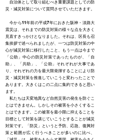
自治体として取り組むべき重要課題としての防
災・減災対策について質問させていただきます。
今から11年前の平成7年におきた阪神・淡路大
震災は、それまでの防災対策の様々な点を大きく
見直すきっかけとなりました。それは、区長も召
集挨拶で述べられましたが、一つは防災対策の中
心が減災対策に移行したこと、もう一点は今まで
「公助」中心の防災対策であったものが、「自
助」、「共助」、「公助」それぞれが大事であ
り、それぞれの力を最大限発揮することにより防
災・減災対策を推進していこうと変わったことで
あります。大きくはこの二点に集約できると思い
ます。
私たちは天変地異など自然災害の発生を防ぐこ
とはできません。しかしその被害を小さくするこ
とはできます。この被害を最小限に抑えることを
目標として対策を講じていこうとすることが減災
対策です。「防災」というと予防、応急、復興対
策と範囲が広く行うべきことが多いのに比べ、
「減災」は、被害をもたらす要因、被害を小さく