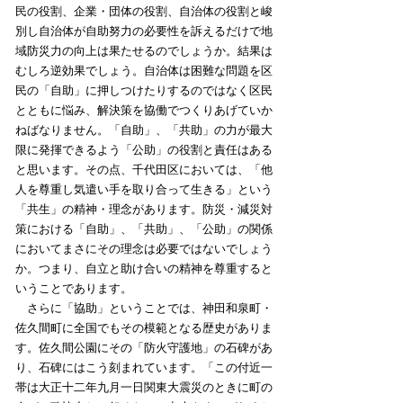
民の役割、企業・団体の役割、自治体の役割と峻
別し自治体が自助努力の必要性を訴えるだけで地
域防災力の向上は果たせるのでしょうか。結果は
むしろ逆効果でしょう。自治体は困難な問題を区
民の「自助」に押しつけたりするのではなく区民
とともに悩み、解決策を協働でつくりあげていか
ねばなりません。「自助」、「共助」の力が最大
限に発揮できるよう「公助」の役割と責任はある
と思います。その点、千代田区においては、「他
人を尊重し気遣い手を取り合って生きる」という
「共生」の精神・理念があります。防災・減災対
策における「自助」、「共助」、「公助」の関係
においてまさにその理念は必要ではないでしょう
か。つまり、自立と助け合いの精神を尊重すると
いうことであります。
さらに「協助」ということでは、神田和泉町・
佐久間町に全国でもその模範となる歴史がありま
す。佐久間公園にその「防火守護地」の石碑があ
り、石碑にはこう刻まれています。「この付近一
帯は大正十二年九月一日関東大震災のときに町の