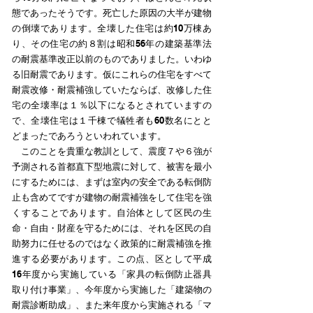
態であったそうです。死亡した原因の大半が建物
の倒壊であります。全壊した住宅は約10万棟あ
り、その住宅の約８割は昭和56年の建築基準法
の耐震基準改正以前のものでありました。いわゆ
る旧耐震であります。仮にこれらの住宅をすべて
耐震改修・耐震補強していたならば、改修した住
宅の全壊率は１％以下になるとされていますの
で、全壊住宅は１千棟で犠牲者も60数名にとと
どまったであろうといわれています。
このことを貴重な教訓として、震度７や６強が
予測される首都直下型地震に対して、被害を最小
にするためには、まずは室内の安全である転倒防
止も含めてですが建物の耐震補強をして住宅を強
くすることであります。自治体として区民の生
命・自由・財産を守るためには、それを区民の自
助努力に任せるのではなく政策的に耐震補強を推
進する必要があります。この点、区として平成
16年度から実施している「家具の転倒防止器具
取り付け事業」、今年度から実施した「建築物の
耐震診断助成」、また来年度から実施される「マ