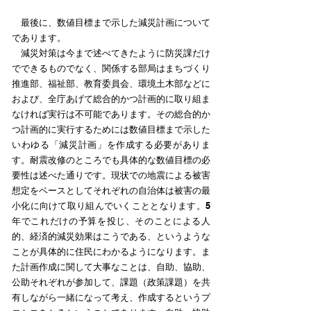
最後に、数値目標まで示した減災計画について
であります。
減災対策は今まで述べてきたように防災課だけ
でできるものでなく、関係する部局はまちづくり
推進部、福祉部、教育委員会、環境土木部などに
および、全庁あげて総合的かつ計画的に取り組ま
なければ実行は不可能であります。その総合的か
つ計画的に実行するためには数値目標まで示した
いわゆる「減災計画」を作成する必要がありま
す。耐震改修のところでも具体的な数値目標の必
要性は述べた通りです。現状での地震による被害
想定をベースとしてそれぞれの自治体は被害の最
小化に向けて取り組んでいくこととなります。5
年でこれだけの予算を投じ、そのことによる人
的、経済的減災効果はこうである、というような
ことが具体的に住民にわかるようになります。ま
た計画作成に関して大事なことは、自助、協助、
公助それぞれが参加して、課題（政策課題）を共
有しながら一緒になって考え、作成するというプ