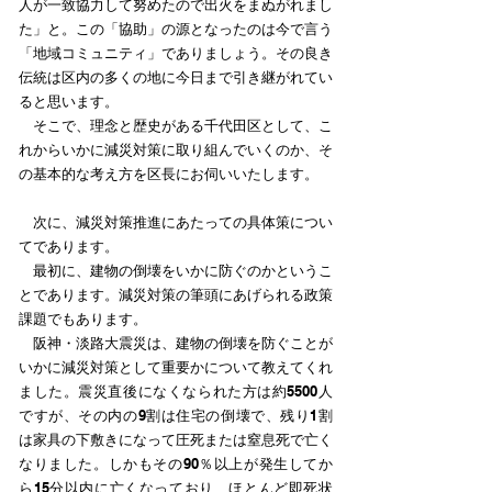
人が一致協力して努めたので出火をまぬがれまし
た」と。この「協助」の源となったのは今で言う
「地域コミュニティ」でありましょう。その良き
伝統は区内の多くの地に今日まで引き継がれてい
ると思います。
そこで、理念と歴史がある千代田区として、こ
れからいかに減災対策に取り組んでいくのか、そ
の基本的な考え方を区長にお伺いいたします。
次に、減災対策推進にあたっての具体策につい
てであります。
最初に、建物の倒壊をいかに防ぐのかというこ
とであります。減災対策の筆頭にあげられる政策
課題でもあります。
阪神・淡路大震災は、建物の倒壊を防ぐことが
いかに減災対策として重要かについて教えてくれ
ました。震災直後になくなられた方は約5500人
ですが、その内の9割は住宅の倒壊で、残り1割
は家具の下敷きになって圧死または窒息死で亡く
なりました。しかもその90％以上が発生してか
ら15分以内に亡くなっており、ほとんど即死状