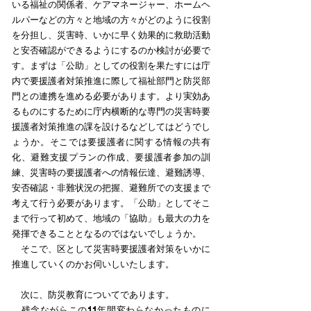
いる福祉の関係者、ケアマネージャー、ホームヘ
ルパーなどの方々と地域の方々がどのように役割
を分担し、災害時、いかに早く効果的に救助活動
と安否確認ができるようにするのか検討が必要で
す。まずは「公助」としての役割を果たすには庁
内で要援護者対策推進に際して福祉部門と防災部
門との連携を進める必要があります。より実効あ
るものにするために庁内横断的な専門の災害時要
援護者対策推進の課を設けるなどしてはどうでし
ょうか。そこでは要援護者に関する情報の共有
化、避難支援プランの作成、要援護者参加の訓
練、災害時の要援護者への情報伝達、避難誘導、
安否確認・非難状況の把握、避難所での支援まで
考えて行う必要があります。「公助」としてそこ
まで行って初めて、地域の「協助」も最大の力を
発揮できることとなるのではないでしょうか。
そこで、区として災害時要援護者対策をいかに
推進していくのかお伺いしいたします。
次に、防災教育についてであります。
残念ながらこの11年間変わらなかったものに