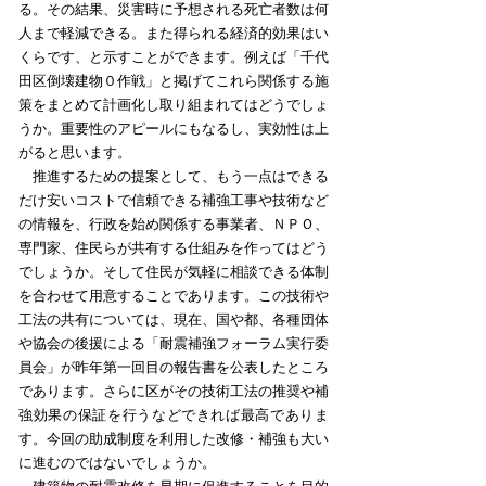
る。その結果、災害時に予想される死亡者数は何
人まで軽減できる。また得られる経済的効果はい
くらです、と示すことができます。例えば「千代
田区倒壊建物０作戦」と掲げてこれら関係する施
策をまとめて計画化し取り組まれてはどうでしょ
うか。重要性のアピールにもなるし、実効性は上
がると思います。
推進するための提案として、もう一点はできる
だけ安いコストで信頼できる補強工事や技術など
の情報を、行政を始め関係する事業者、ＮＰＯ、
専門家、住民らが共有する仕組みを作ってはどう
でしょうか。そして住民が気軽に相談できる体制
を合わせて用意することであります。この技術や
工法の共有については、現在、国や都、各種団体
や協会の後援による「耐震補強フォーラム実行委
員会」が昨年第一回目の報告書を公表したところ
であります。さらに区がその技術工法の推奨や補
強効果の保証を行うなどできれば最高でありま
す。今回の助成制度を利用した改修・補強も大い
に進むのではないでしょうか。