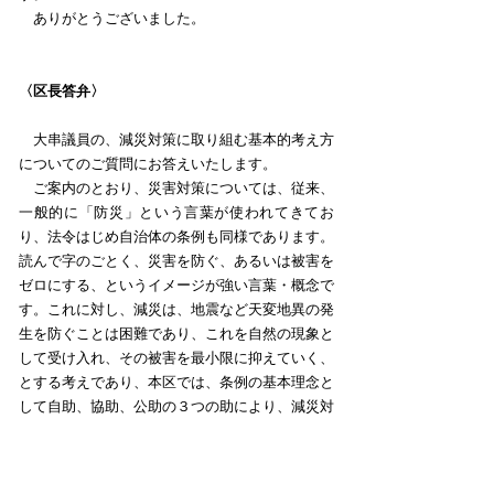
ありがとうございました。
〈区長答弁〉
大串議員の、減災対策に取り組む基本的考え方
についてのご質問にお答えいたします。
ご案内のとおり、災害対策については、従来、
一般的に「防災」という言葉が使われてきてお
り、法令はじめ自治体の条例も同様であります。
読んで字のごとく、災害を防ぐ、あるいは被害を
ゼロにする、というイメージが強い言葉・概念で
す。これに対し、減災は、地震など天変地異の発
生を防ぐことは困難であり、これを自然の現象と
して受け入れ、その被害を最小限に抑えていく、
とする考えであり、本区では、条例の基本理念と
して自助、協助、公助の３つの助により、減災対
策を積極的に推進していくこととしております。
減災の推進にあたって、柱となる事項は、災害
弱者対策、集合住宅の耐震性の促進、情報の収