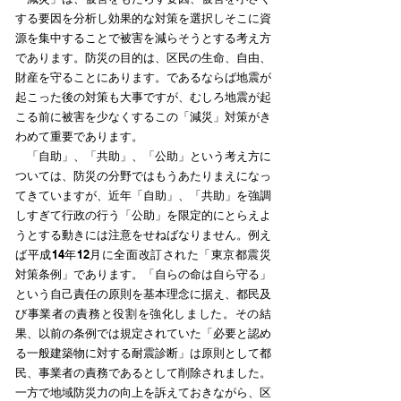
する要因を分析し効果的な対策を選択しそこに資
源を集中することで被害を減らそうとする考え方
であります。防災の目的は、区民の生命、自由、
財産を守ることにあります。であるならば地震が
起こった後の対策も大事ですが、むしろ地震が起
こる前に被害を少なくするこの「減災」対策がき
わめて重要であります。
「自助」、「共助」、「公助」という考え方に
ついては、防災の分野ではもうあたりまえになっ
てきていますが、近年「自助」、「共助」を強調
しすぎて行政の行う「公助」を限定的にとらえよ
うとする動きには注意をせねばなりません。例え
ば平成14年12月に全面改訂された「東京都震災
対策条例」であります。「自らの命は自ら守る」
という自己責任の原則を基本理念に据え、都民及
び事業者の責務と役割を強化しました。その結
果、以前の条例では規定されていた「必要と認め
る一般建築物に対する耐震診断」は原則として都
民、事業者の責務であるとして削除されました。
一方で地域防災力の向上を訴えておきながら、区