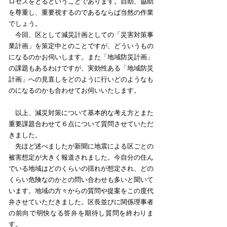
ロセスをとるということであります。自助、協助
を尊重し、重要視するのであるならば当然の作業
でしょう。
今回、区として減災計画としての「災害対策事
業計画」を策定中とのことですが、どういうもの
になるのかお伺いします。また「地域防災計画」
の課題もあるわけですが、実効性ある「地域防災
計画」への見直しをどのように行いどのようなも
のになるのかも合わせてお伺いいたします。
以上、減災対策について基本的な考え方とまた
重要課題合わせて６点について質問させていただ
きました。
先ほど述べましたが新聞に地震による区ごとの
被害想定が大きく報道されました。今自分の住ん
でいる地域はどのくらいの揺れが想定され、どの
くらい危険なのかとの問い合わせも多いと聞いて
います。地域の方々からの質問や提案をこの度代
弁させていただきました。区長並びに関係理事者
の前向で明快なる答弁を期待し質問を終わりま
す。