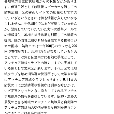
各地域の自主防災組織からの収集などがありま
す。伝達手段としては現状スピーカーを通しての
防災広報、区のWebサイトでの広報などですの
で、いざというときには何も情報が入らないかも
しれません。千代田区ではまだ実現していません
が、登録していていただいた方への携帯メールで
の情報提供、地域ＦＭ放送局を利用しての情報の
提供、区の防災広報やＦＭも受信できる携帯ラジ
オの配布、熱海市では一台700円のラジオを200
円で有償配布し、現在1万台が普及しているとの
ことです。収集と伝達両方に有効な手段として、
アマチュア無線クラブとの協力、すでに実施して
いる例として文京区があります。千代田区では地
域クラブを始め消防署や警視庁そして大学や企業
にアマチュア無線クラブもあります。9月1日の
防災の日には消防署や警視庁は訓練を呼びかけ、
いざ災害となったときに協力してくれるアマチュ
ア無線局の情報を蓄積しています。阪神・淡路大
震災のときも地域のアマチュア無線局と自衛隊の
アマチュア無線局の交信が重要な役割を担うこと
ができたことは有名な話です。