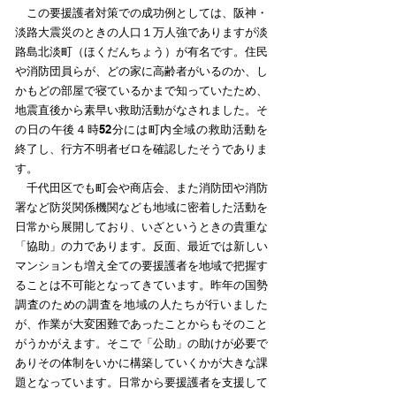
この要援護者対策での成功例としては、阪神・
淡路大震災のときの人口１万人強でありますが淡
路島北淡町（ほくだんちょう）が有名です。住民
や消防団員らが、どの家に高齢者がいるのか、し
かもどの部屋で寝ているかまで知っていたため、
地震直後から素早い救助活動がなされました。そ
の日の午後４時52分には町内全域の救助活動を
終了し、行方不明者ゼロを確認したそうでありま
す。
千代田区でも町会や商店会、また消防団や消防
署など防災関係機関なども地域に密着した活動を
日常から展開しており、いざというときの貴重な
「協助」の力であります。反面、最近では新しい
マンションも増え全ての要援護者を地域で把握す
ることは不可能となってきています。昨年の国勢
調査のための調査を地域の人たちが行いました
が、作業が大変困難であったことからもそのこと
がうかがえます。そこで「公助」の助けが必要で
ありその体制をいかに構築していくかが大きな課
題となっています。日常から要援護者を支援して