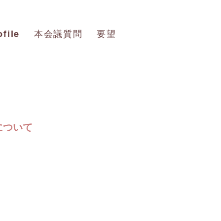
本会議質問
要望
ofile
について