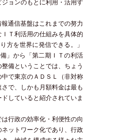
ビジョンのもとに利用・活用す
情報通信基盤はこれまでの努力
なＩＴ利活用の仕組みを具体的
あり方を世界に発信できる。」
整備」から「第二期ＩＴの利活
の整備ということでは、ちょう
の中で東京のＡＤＳＬ（非対称
速さで、しかも月額料金は最も
ードしていると紹介されていま
では行政の効率化・利便性の向
のネットワーク化であり、行政