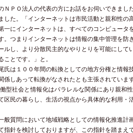
ＮＰＯ法人の代表の方にお話をお伺いできまし
ました。「インターネットは市民活動と親和性の
第一にインターネットは、すべてのコンピュータ
す。つまりインターネットは情報の集中管理を防
ールし、より分散民主的なやりとりを可能にして
ることです。」と。
氏は１００年間の転換としての地方分権と情報
関係しあって転換がなされたとも主張されていま
働型社会と情報化はパラレルな関係にあり親和性
て区民の暮らし、生活の視点から具体的な利用・
般質問において地域戦略としての情報化推進計
て指針を検討しておりますが、この指針を踏まえ