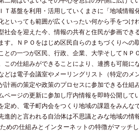
第二期はいよいよその中心を窓口の外側に広げて
ＩＴ基盤を利用・活用していくまさに「地域情報
といっても範囲が広くいったい何から手をつけ
型社会を迎えた今、情報の共有と住民が参画でき
ます。ＮＰＯをはじめ区民自らのまちづくりへの
ことの一つが区民、行政、企業、大学そしてＮＰ
。この仕組みができることにより、連携も可能に
などは電子会議室やメーリングリスト（特定のメ
が計画の策定や政策のプロセスに参加できる仕組
ムページの更新に参加し庁内情報を即時公開して
を定め、電子町内会をつくり地域の課題をみんな
先進的と言われる自治体は不思議とみな地域の情
ための仕組みとインターネットの特徴がマッチ