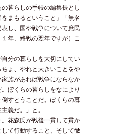
あの暮らしの手帳の編集長とし
国をまもるということ」「無名
発表し、国や戦争について庶民
２１年、終戦の翌年ですが）こ
が自分の暮らしを大切にしてい
っちょ、やれと大きいことをや
い家族があれば戦争にならなか
だ。ぼくらの暮らしをなにより
を倒すとうことだ。ぼくらの暮
主主義だ。」と。
た。花森氏が戦後一貫して貫か
として行動すること、そして徹