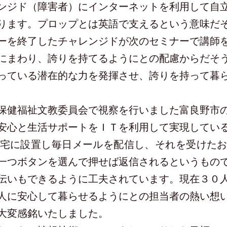
ジド（障害者）にインターネットを利用して自
ります。プロップとは英語で支えるという意味だ
ーを終了したチャレンジドが次のセミナーで講師
にまわり、誇りを持てるようにとの配慮からだそ
っている潜在的な力を発揮させ、誇りを持って暮
健福祉文教委員会で視察を行いました富良野市
安心と生活サポートをＩＴを利用して実現してい
宅に設置し毎日メールを配信し、それを受けた
一つボタンを選んで押せば返信されるというもの
伝いもできるように工夫されています。現在３０
人に安心して暮らせるようにとの担当者の熱い想
大変感銘いたしました。