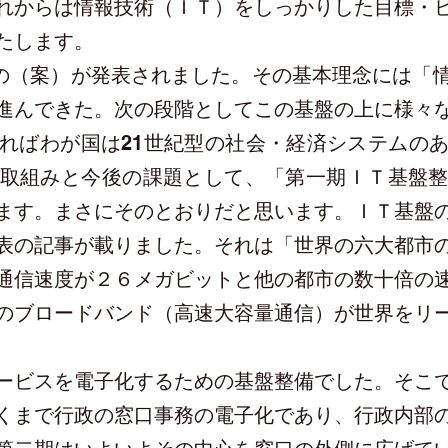
からは情報技術（ＩＴ）をしっかりした目標・
たします。
略Ⅱの（案）が発表されました。その基本理念には「
進んできた。次の段階としてこの基盤の上に様々
ればわが国は21世紀型の社会・経済システムの
取組みと今後の課題として、「第一期ＩＴ基盤
ます。まさにそのとおりだと思います。ＩＴ基盤
表の記事が載りました。それは「世界の六大都市
通信速度が２６メガビットと他の都市の数十倍の
のブロードバンド（高速大容量通信）が世界をリ
ビスを電子化するための基盤整備でした。そこ
くまで行政の窓口事務の電子化であり、行政内部