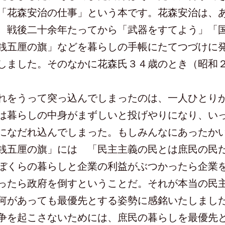
「花森安治の仕事」という本です。花森安治は、
、戦後二十余年たってから「武器をすてよう」「
銭五厘の旗」などを暮らしの手帳にたてつづけに
しました。そのなかに花森氏３４歳のとき（昭和
をうって突っ込んでしまったのは、一人ひとり
は暮らしの中身がまずしいと投げやりになり、い
になだれ込んでしまった。もしみんなにあったか
銭五厘の旗」には 「民主主義の民とは庶民の民
ぼくらの暮らしと企業の利益がぶつかったら企業
ったら政府を倒すということだ。それが本当の民
があっても最優先とする姿勢に感銘いたしまし
争を起こさないためには、庶民の暮らしを最優先